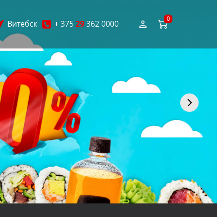
0
Витебск
+ 375
29
362 0000